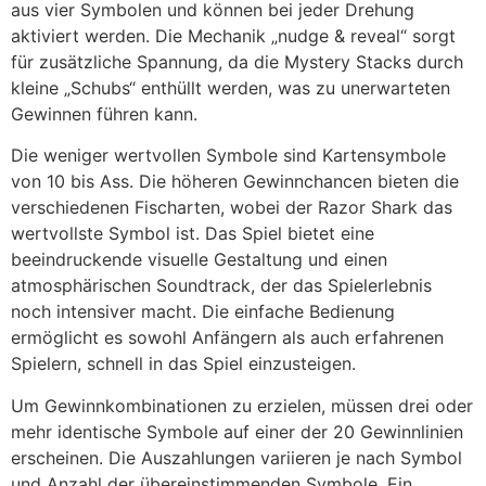
aus vier Symbolen und können bei jeder Drehung
aktiviert werden. Die Mechanik „nudge & reveal“ sorgt
für zusätzliche Spannung, da die Mystery Stacks durch
kleine „Schubs“ enthüllt werden, was zu unerwarteten
Gewinnen führen kann.
Die weniger wertvollen Symbole sind Kartensymbole
von 10 bis Ass. Die höheren Gewinnchancen bieten die
verschiedenen Fischarten, wobei der Razor Shark das
wertvollste Symbol ist. Das Spiel bietet eine
beeindruckende visuelle Gestaltung und einen
atmosphärischen Soundtrack, der das Spielerlebnis
noch intensiver macht. Die einfache Bedienung
ermöglicht es sowohl Anfängern als auch erfahrenen
Spielern, schnell in das Spiel einzusteigen.
Um Gewinnkombinationen zu erzielen, müssen drei oder
mehr identische Symbole auf einer der 20 Gewinnlinien
erscheinen. Die Auszahlungen variieren je nach Symbol
und Anzahl der übereinstimmenden Symbole. Ein