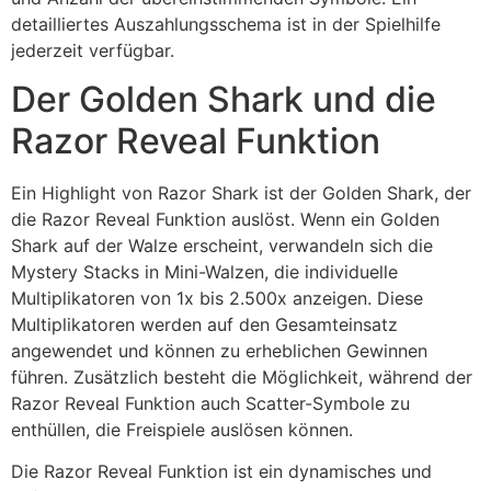
detailliertes Auszahlungsschema ist in der Spielhilfe
jederzeit verfügbar.
Der Golden Shark und die
Razor Reveal Funktion
Ein Highlight von Razor Shark ist der Golden Shark, der
die Razor Reveal Funktion auslöst. Wenn ein Golden
Shark auf der Walze erscheint, verwandeln sich die
Mystery Stacks in Mini-Walzen, die individuelle
Multiplikatoren von 1x bis 2.500x anzeigen. Diese
Multiplikatoren werden auf den Gesamteinsatz
angewendet und können zu erheblichen Gewinnen
führen. Zusätzlich besteht die Möglichkeit, während der
Razor Reveal Funktion auch Scatter-Symbole zu
enthüllen, die Freispiele auslösen können.
Die Razor Reveal Funktion ist ein dynamisches und