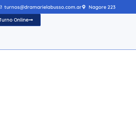
turnos@dramarielabusso.com.ar
Nagore 223
Turno Online