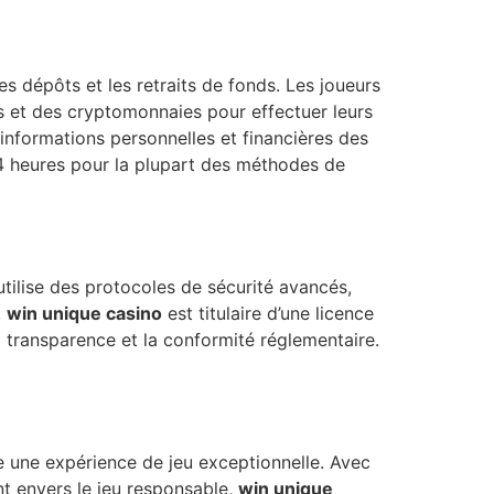
s dépôts et les retraits de fonds. Les joueurs
es et des cryptomonnaies pour effectuer leurs
 informations personnelles et financières des
 24 heures pour la plupart des méthodes de
utilise des protocoles de sécurité avancés,
,
win unique casino
est titulaire d’une licence
 transparence et la conformité réglementaire.
e une expérience de jeu exceptionnelle. Avec
t envers le jeu responsable,
win unique