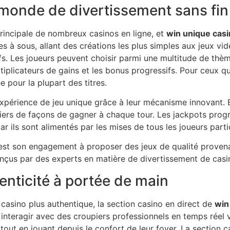
 monde de divertissement sans fin
principale de nombreux casinos en ligne, et
win unique cas
s à sous, allant des créations les plus simples aux jeux 
fs. Les joueurs peuvent choisir parmi une multitude de thèm
ultiplicateurs de gains et les bonus progressifs. Pour ceux q
pour la plupart des titres.
périence de jeu unique grâce à leur mécanisme innovant. 
ers de façons de gagner à chaque tour. Les jackpots progress
r ils sont alimentés par les mises de tous les joueurs part
st son engagement à proposer des jeux de qualité provenan
conçus par des experts en matière de divertissement de casin
henticité à portée de main
casino plus authentique, la section casino en direct de
win
nteragir avec des croupiers professionnels en temps réel via
 tout en jouant depuis le confort de leur foyer. La section 