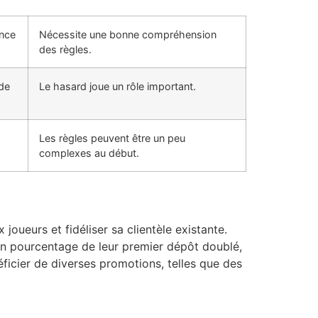
ance
Nécessite une bonne compréhension
des règles.
de
Le hasard joue un rôle important.
Les règles peuvent être un peu
complexes au début.
ueurs et fidéliser sa clientèle existante.
un pourcentage de leur premier dépôt doublé,
ficier de diverses promotions, telles que des