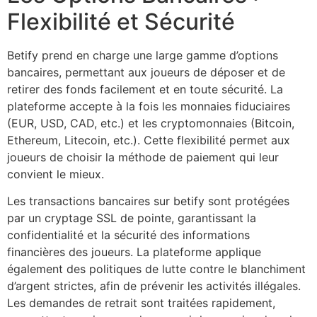
Flexibilité et Sécurité
Betify prend en charge une large gamme d’options
bancaires, permettant aux joueurs de déposer et de
retirer des fonds facilement et en toute sécurité. La
plateforme accepte à la fois les monnaies fiduciaires
(EUR, USD, CAD, etc.) et les cryptomonnaies (Bitcoin,
Ethereum, Litecoin, etc.). Cette flexibilité permet aux
joueurs de choisir la méthode de paiement qui leur
convient le mieux.
Les transactions bancaires sur betify sont protégées
par un cryptage SSL de pointe, garantissant la
confidentialité et la sécurité des informations
financières des joueurs. La plateforme applique
également des politiques de lutte contre le blanchiment
d’argent strictes, afin de prévenir les activités illégales.
Les demandes de retrait sont traitées rapidement,