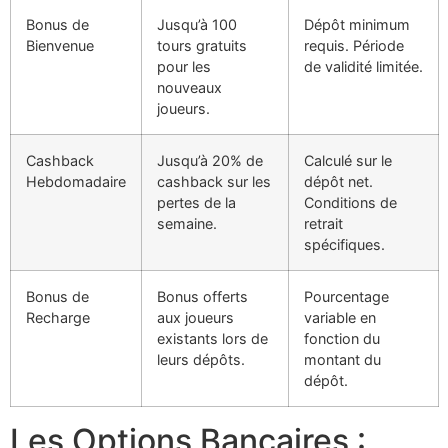
Bonus de
Jusqu’à 100
Dépôt minimum
Bienvenue
tours gratuits
requis. Période
pour les
de validité limitée.
nouveaux
joueurs.
Cashback
Jusqu’à 20% de
Calculé sur le
Hebdomadaire
cashback sur les
dépôt net.
pertes de la
Conditions de
semaine.
retrait
spécifiques.
Bonus de
Bonus offerts
Pourcentage
Recharge
aux joueurs
variable en
existants lors de
fonction du
leurs dépôts.
montant du
dépôt.
Les Options Bancaires :