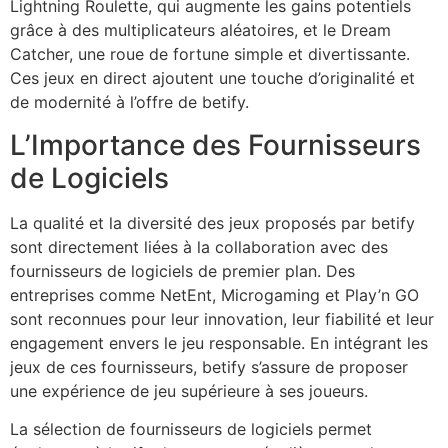
Lightning Roulette, qui augmente les gains potentiels
grâce à des multiplicateurs aléatoires, et le Dream
Catcher, une roue de fortune simple et divertissante.
Ces jeux en direct ajoutent une touche d’originalité et
de modernité à l’offre de betify.
L’Importance des Fournisseurs
de Logiciels
La qualité et la diversité des jeux proposés par betify
sont directement liées à la collaboration avec des
fournisseurs de logiciels de premier plan. Des
entreprises comme NetEnt, Microgaming et Play’n GO
sont reconnues pour leur innovation, leur fiabilité et leur
engagement envers le jeu responsable. En intégrant les
jeux de ces fournisseurs, betify s’assure de proposer
une expérience de jeu supérieure à ses joueurs.
La sélection de fournisseurs de logiciels permet