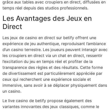
grâce aux tables avec croupiers en direct, diffusées en
temps réel depuis des studios professionnels.
Les Avantages des Jeux en
Direct
Les jeux de casino en direct sur betify offrent une
expérience de jeu authentique, reproduisant l’ambiance
d’un casino terrestre. Les joueurs peuvent interagir avec
les croupiers en direct via un chat en direct, ressentir
l’excitation du jeu en temps réel et profiter de la
transparence des règles et des résultats. Cette forme
de divertissement est particulièrement appréciée par
ceux qui recherchent une expérience sociale et
immersive, sans avoir à se déplacer physiquement dans
un casino.
Le live casino de betify propose également des
variantes innovantes des jeux classiques, comme le