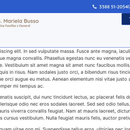
3388 51-2054
cing elit. In sed vulputate massa. Fusce ante magna, iaculis 
e magna convallis. Phasellus egestas nunc eu venenatis veh
te. Vestibulum sit amet magna sit amet nunc faucibus mollis. 
quis in risus. Nam sodales justo orci, a bibendum risus tinci
ue orci augue eu metus. Aenean elementum nisi vitae justo a
emper mi tempus ac.
atis suscipit, dui nunc tincidunt lectus, ac placerat felis dui 
elerisque odio nec eros sodales laoreet. Sed sed odio tellus. 
uris viverra convallis feugiat. Nam at mauris laoreet, dictu
 cursus vestibulum. Nulla feugiat mauris felis, auctor pret
quam vitae non mi. Suspendisse tellus eros, ultricies nec lo