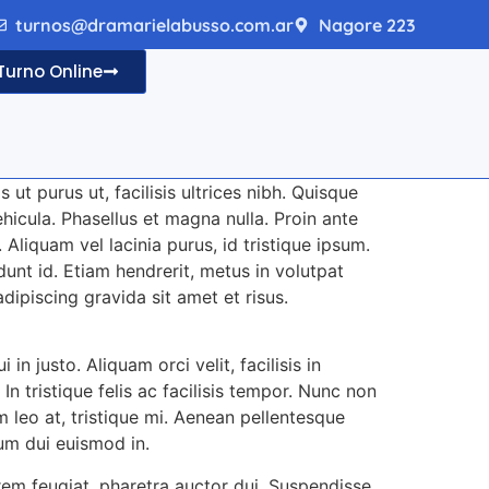
turnos@dramarielabusso.com.ar
Nagore 223
Turno Online
ut purus ut, facilisis ultrices nibh. Quisque
icula. Phasellus et magna nulla. Proin ante
Aliquam vel lacinia purus, id tristique ipsum.
dunt id. Etiam hendrerit, metus in volutpat
dipiscing gravida sit amet et risus.
in justo. Aliquam orci velit, facilisis in
In tristique felis ac facilisis tempor. Nunc non
m leo at, tristique mi. Aenean pellentesque
ium dui euismod in.
rem feugiat, pharetra auctor dui. Suspendisse