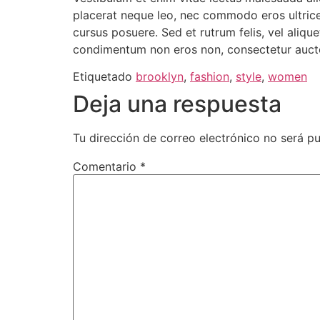
placerat neque leo, nec commodo eros ultrices
cursus posuere. Sed et rutrum felis, vel aliq
condimentum non eros non, consectetur auctor
Etiquetado
brooklyn
,
fashion
,
style
,
women
Deja una respuesta
Tu dirección de correo electrónico no será pu
Comentario
*