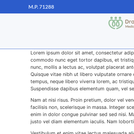
M.P. 71288
Lorem ipsum dolor sit amet, consectetur adipis
commodo nunc eget tortor dapibus, et tristiqu
nunc, mollis a lectus ac, volutpat placerat an
Quisque vitae nibh ut libero vulputate ornare 
tempus, neque libero viverra lorem, ac tristiq
Suspendisse dapibus elementum quam, vel s
Nam at nisi risus. Proin pretium, dolor vel venen
facilisis non, scelerisque in massa. Integer sc
enim in dolor congue pulvinar sed sed nisi. Ma
justo vel diam elementum iaculis. Nam lobortis
Vestibulum et enim vitae lectus malesuada ali